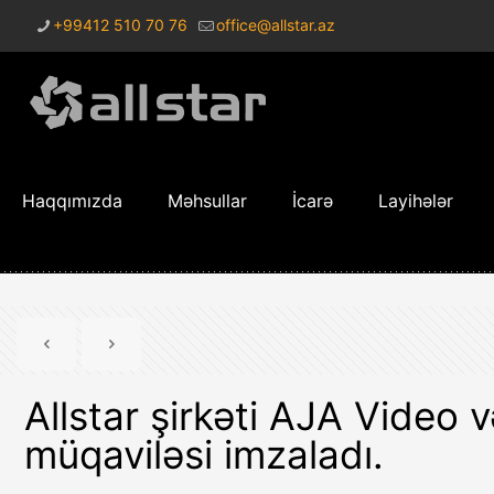
+99412 510 70 76
office@allstar.az
Haqqımızda
Məhsullar
İcarə
Layihələr
Allstar şirkəti AJA Video 
müqaviləsi imzaladı.