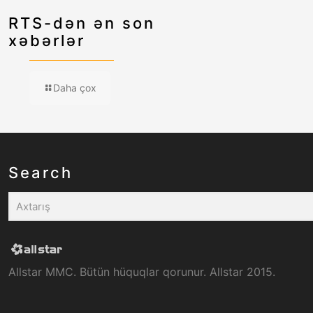
RTS-dən ən son
xəbərlər
Daha çox
Search
Allstar MMC. Bütün hüquqlar qorunur. Allstar 2015.