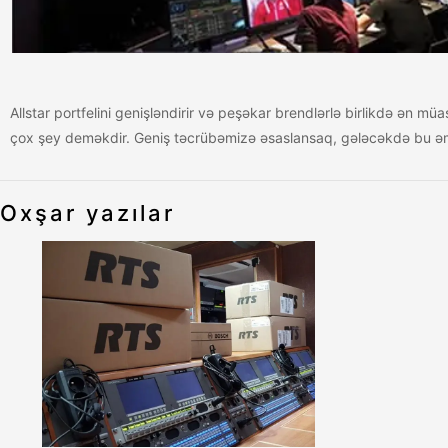
Allstar portfelini genişləndirir və peşəkar brendlərlə birlikdə ən mü
çox şey deməkdir. Geniş təcrübəmizə əsaslansaq, gələcəkdə bu əmə
Oxşar yazılar