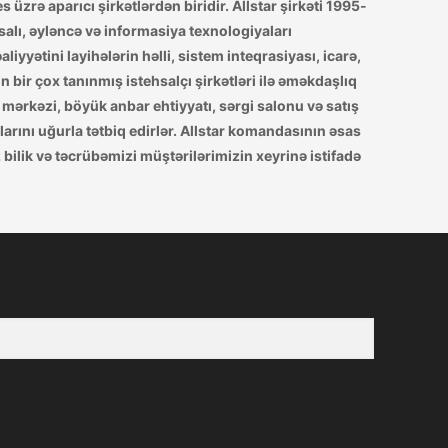
üzrə aparıcı şirkətlərdən biridir. Allstar şirkəti 1995-
hsalı, əyləncə və informasiya texnologiyaları
liyyətini layihələrin həlli, sistem inteqrasiyası, icarə,
n bir çox tanınmış istehsalçı şirkətləri ilə əməkdaşlıq
mərkəzi, böyük anbar ehtiyyatı, sərgi salonu və satış
rını uğurla tətbiq edirlər. Allstar komandasının əsas
 bilik və təcrübəmizi müştərilərimizin xeyrinə istifadə