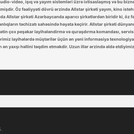
io-video, işıq və yayım sistemləri üzrə ixtisaslaşmış və bu biznes 
mişdir. Öz fəaliyyəti dövrü ərzində Allstar şirkəti yayım, kino iste
 Allstar şirkəti Azərbaycanda aparıcı şirkətlərdən biridir ki, öz fəa
lıqların təchizatı sahəsində həyata keçirir. Allstar şirkəti dünyanı
rkətin çox peşəkar layihələndirmə və quraşdırma komandası, servis 
imiz layihələrdə müştərilər üçün ən yeni informasiya texnologiyala
ən yaxşı həllini təqdim etməkdir. Uzun illər ərzində əldə etdiyimiz
5.