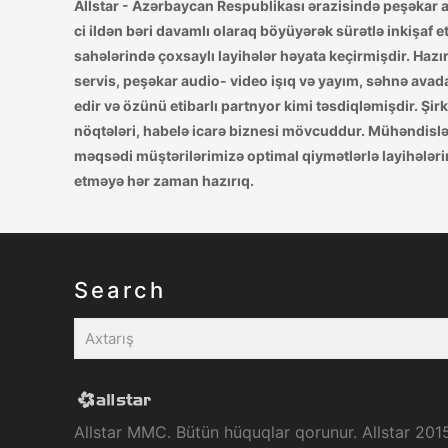
Allstar - Azərbaycan Respublikası ərazisində peşəkar aud
ci ildən bəri davamlı olaraq böyüyərək sürətlə inkişaf et
sahələrində çoxsaylı layihələr həyata keçirmişdir. Hazırda
servis, peşəkar audio- video işıq və yayım, səhnə avadan
edir və özünü etibarlı partnyor kimi təsdiqləmişdir. Şi
nöqtələri, habelə icarə biznesi mövcuddur. Mühəndislər
məqsədi müştərilərimizə optimal qiymətlərlə layihələrin 
etməyə hər zaman hazırıq.
Search
Allstar MMC. Bütün hüquqlar qorunur. Allstar 201