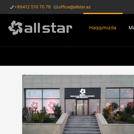
+99412 510 70 76
office@allstar.az
Haqqımızda
Mə