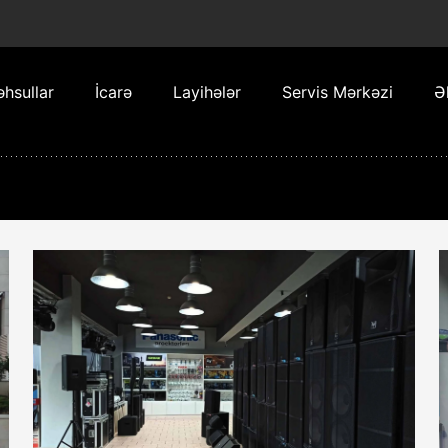
hsullar
İcarə
Layihələr
Servis Mərkəzi
Ə