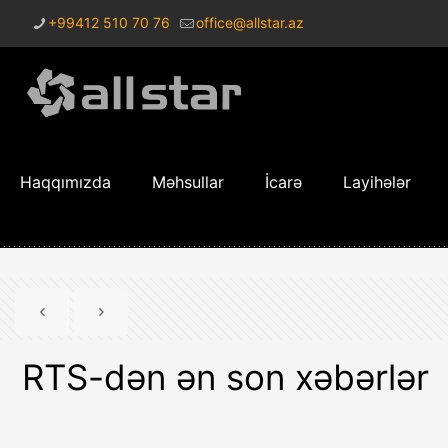
+99412 510 70 76
office@allstar.az
Haqqımızda
Məhsullar
İcarə
Layihələr
RTS-dən ən son xəbərlər