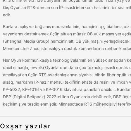
RTS onilliklər ərzində dünyanın ən böyük idman tədbiri olan yay və q
Qış Oyunları RTS-dən ən son İP-əsaslı interkom həllərinin bir sıra mi
edir.
Bunlara açılış və bağlanış mərasimlərinin, həmçinin qış biatlonu, xiz
yayımlarını dəstəkləmək üçün altı ən müasir OB yük maşını yerləşdi
(Shanghai Media Group) həmçinin altı OB yük maşını yerləşdirəcək. O
Meneceri Jee Zhou istehsalçıya dəstək komandasına rəhbərlik edə
Hər Oyun kommunikasiya texnologiyalarının ən yüksək sınaqdan keçir
daxil olmaqla, əvvəlki Oyunlardan daha çox texnoloji əsaslı etmək
əməliyyatları üçün RTS avadanlıqlarının siyahısı, hibrid fiber optik
alsaq, markanın IP-hazır məhsul təklifinin əhatə dairəsini və imkan
KP-5032, KP-4016 və KP-3016 klaviatura panelləri daxildir. Bundan
DBP (Digital Beltpack) 2022-ci ildə Oyunlarda debüt edir, DBP üçü
keçirilmiş və təsdiqlənmişdir. Minnesotada RTS mühəndisliyi tərəfin
Oxşar yazılar