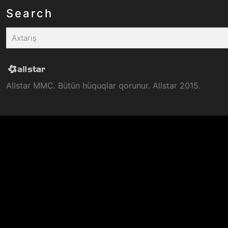
Search
Allstar MMC. Bütün hüquqlar qorunur. Allstar 2015.