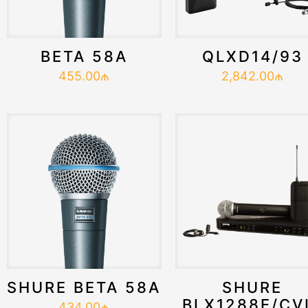
BETA 58A
QLXD14/93
455.00
₼
2,842.00
₼
SHURE BETA 58A
SHURE
BLX1288E/CV
434.00
₼