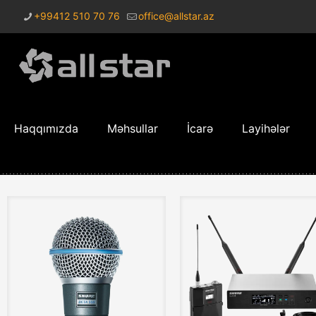
+99412 510 70 76
office@allstar.az
Haqqımızda
Məhsullar
İcarə
Layihələr