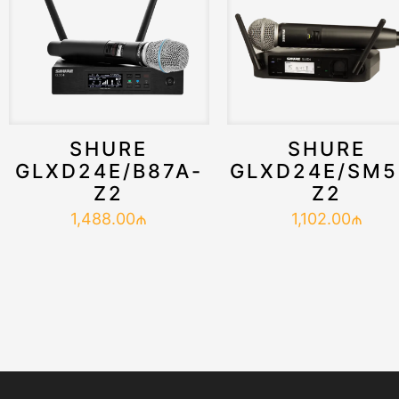
SHURE
SHURE
GLXD24E/B87A-
GLXD24E/SM5
Z2
Z2
1,488.00
₼
1,102.00
₼