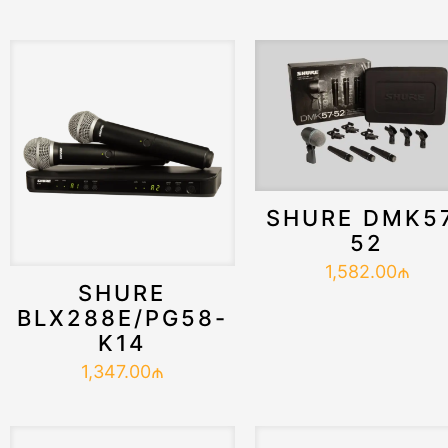
SHURE DMK5
52
1,582.00
₼
SHURE
BLX288E/PG58-
K14
1,347.00
₼