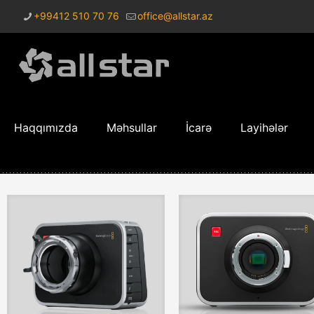
+99412 510 70 76
office@allstar.az
Haqqımızda
Məhsullar
İcarə
Layihələr