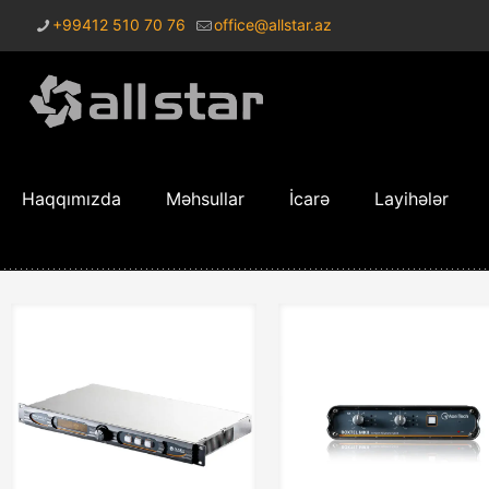
+99412 510 70 76
office@allstar.az
Haqqımızda
Məhsullar
İcarə
Layihələr