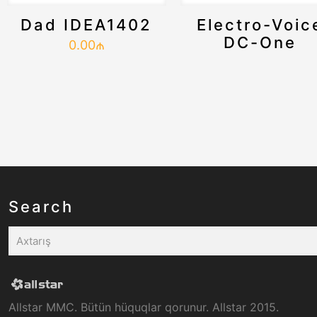
Dad IDEA1402
Electro-Voic
DC-One
0.00
₼
Search
Allstar MMC. Bütün hüquqlar qorunur. Allstar 2015.