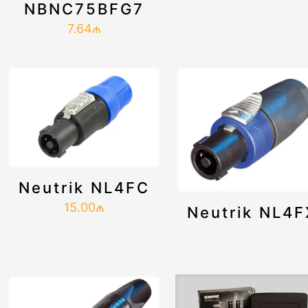
NBNC75BFG7
7.64
₼
Neutrik NL4FC
15.00
₼
Neutrik NL4F