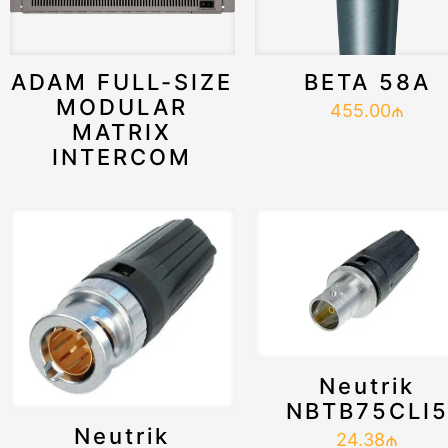
ADAM FULL-SIZE
BETA 58A
MODULAR
455.00
₼
MATRIX
INTERCOM
Neutrik
NBTB75CLI
Neutrik
24.38
₼