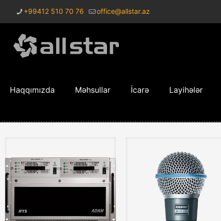
+99412 510 70 76
office@allstar.az
Haqqımızda
Məhsullar
İcarə
Layihələr