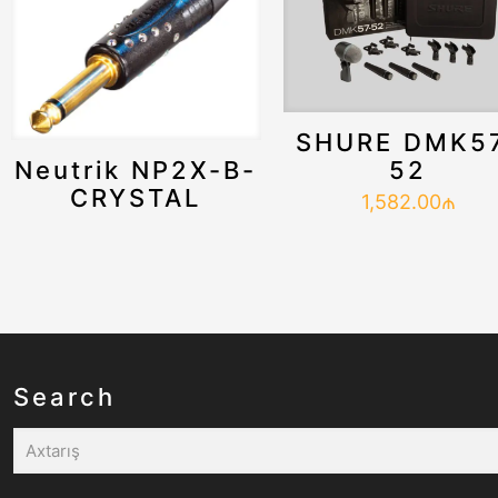
SHURE DMK5
Neutrik NP2X-B-
52
CRYSTAL
1,582.00
₼
Search