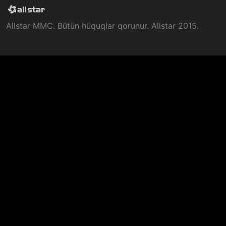
Allstar MMC. Bütün hüquqlar qorunur. Allstar 2015.