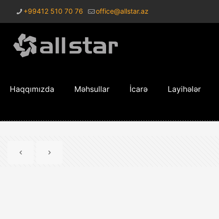
+99412 510 70 76
office@allstar.az
Haqqımızda
Məhsullar
İcarə
Layihələr