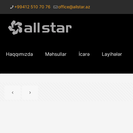
+99412 510 70 76
office@allstar.az
Haqqımızda
Məhsullar
İcarə
Layihələr