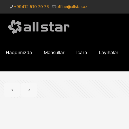
+99412 510 70 76
office@allstar.az
Haqqımızda
Məhsullar
İcarə
Layihələr