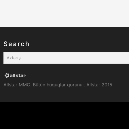
Search
Allstar MMC. Bütün hüquqlar qorunur. Allstar 2015.