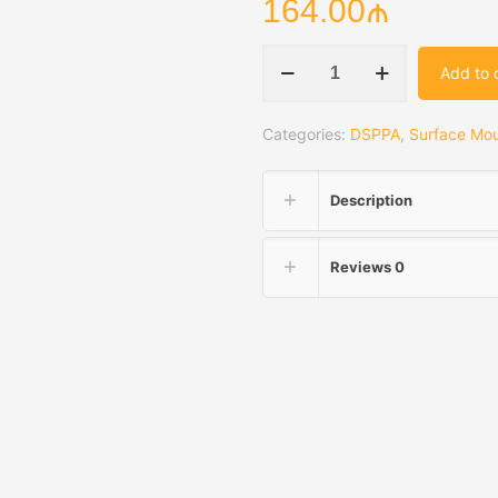
164.00
₼
DSP641
Add to 
Landscape
Waterproof
Categories:
DSPPA
,
Surface Mo
Rock
Speaker
quantity
Description
Reviews
0