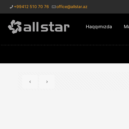
+99412 510 70 76
office@allstar.az
Haqqımızda
Mə