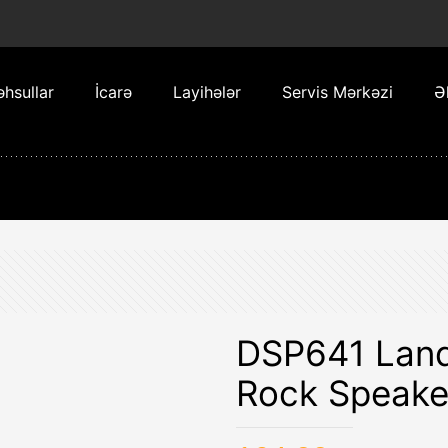
hsullar
İcarə
Layihələr
Servis Mərkəzi
Ə
DSP641 Land
Rock Speake