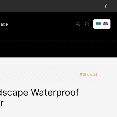
laqə
Show all
scape Waterproof
r