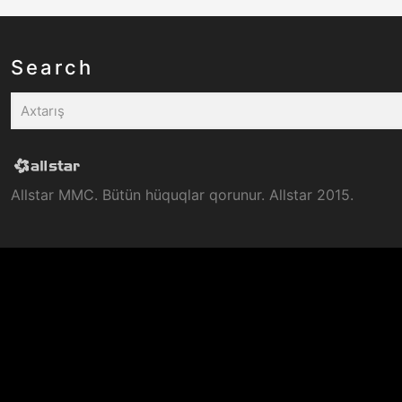
Search
Allstar MMC. Bütün hüquqlar qorunur. Allstar 2015.