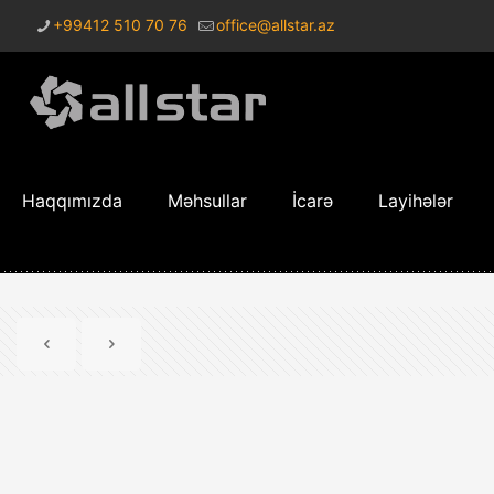
+99412 510 70 76
office@allstar.az
Haqqımızda
Məhsullar
İcarə
Layihələr