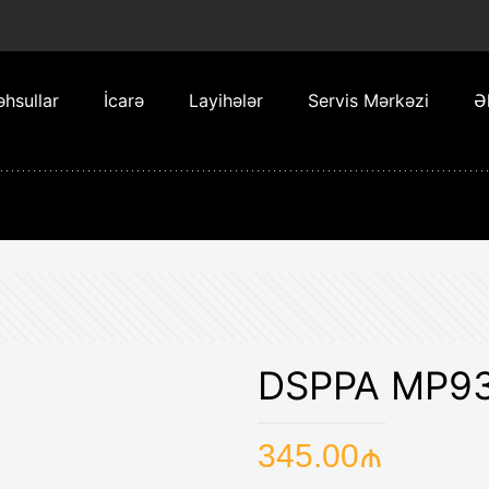
hsullar
İcarə
Layihələr
Servis Mərkəzi
Ə
DSPPA MP9
345.00
₼