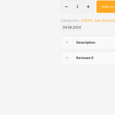
DSPPA
Add to 
MP9312U
quantity
Categories:
DSPPA
,
Səs Gücləndir
04.06.2024
Description
Reviews
0