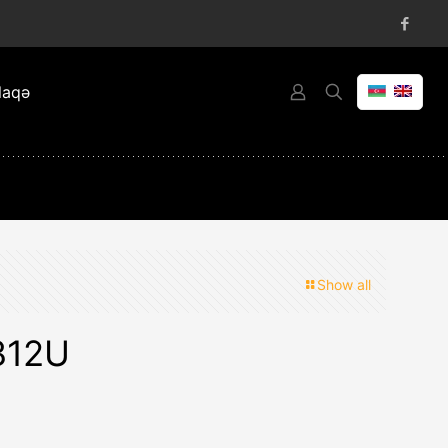
laqə
Show all
312U