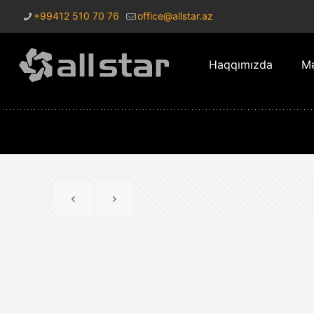
+99412 510 70 76
office@allstar.az
Haqqımızda
Mə