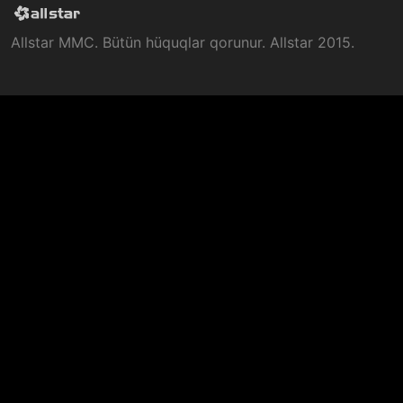
Allstar MMC. Bütün hüquqlar qorunur. Allstar 2015.