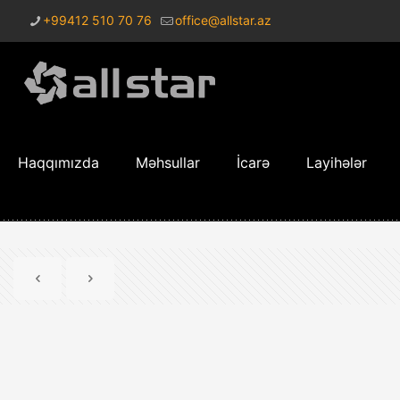
+99412 510 70 76
office@allstar.az
Haqqımızda
Məhsullar
İcarə
Layihələr