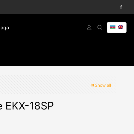
laqə
Show all
ce EKX-18SP