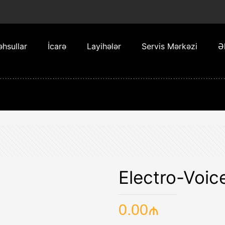
hsullar
İcarə
Layihələr
Servis Mərkəzi
Ə
Electro-Voi
0.00
₼