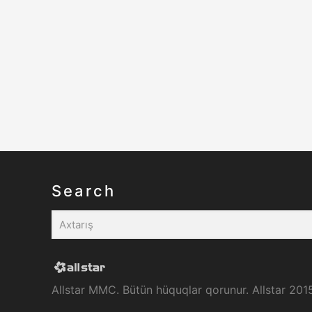
Search
Allstar MMC. Bütün hüquqlar qorunur. Allstar 201