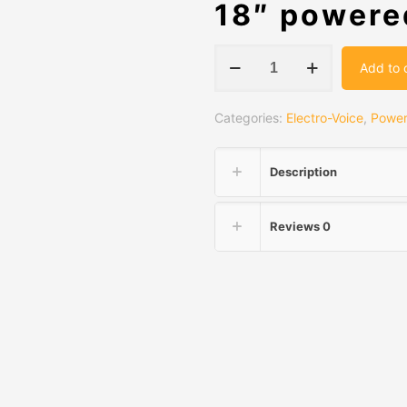
18″ powere
Electro-
Add to 
Voice
EKX-
Categories:
Electro-Voice
,
Power
18SP
quantity
Description
Reviews
0