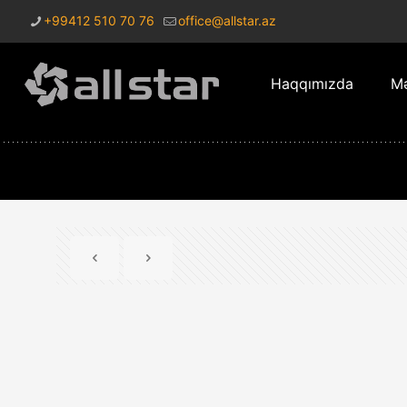
+99412 510 70 76
office@allstar.az
Haqqımızda
Mə