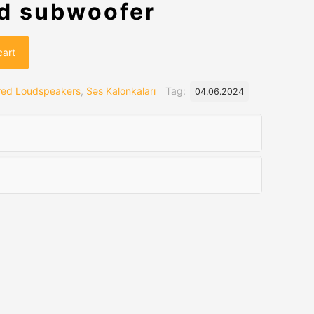
d subwoofer
cart
ed Loudspeakers
,
Səs Kalonkaları
Tag:
04.06.2024