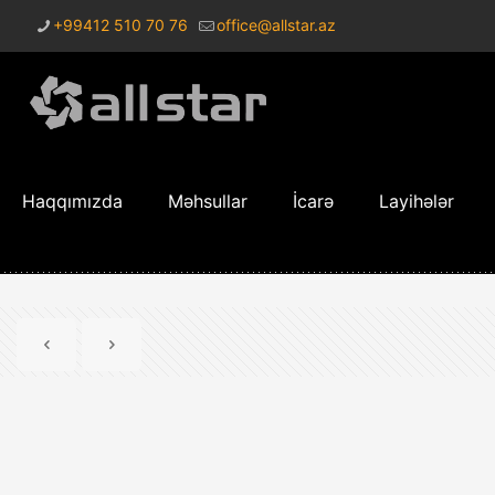
+99412 510 70 76
office@allstar.az
Haqqımızda
Məhsullar
İcarə
Layihələr