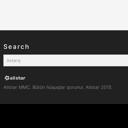
Search
Allstar MMC. Bütün hüquqlar qorunur. Allstar 2015.