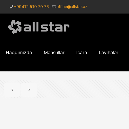
+99412 510 70 76
office@allstar.az
Haqqımızda
Məhsullar
İcarə
Layihələr