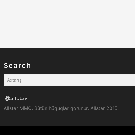
Search
Allstar MMC. Bütün hüquqlar qorunur. Allstar 2015.