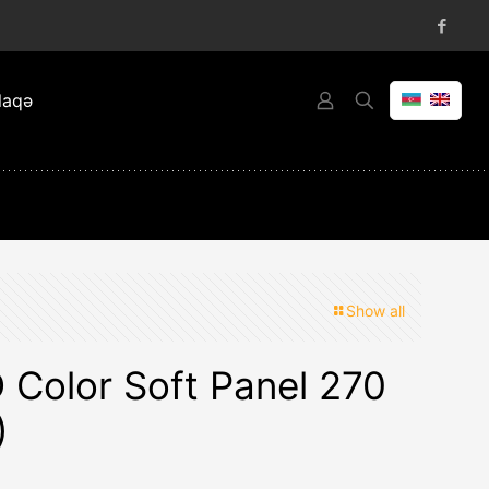
laqə
Show all
 Color Soft Panel 270
)