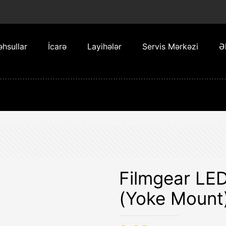
hsullar
İcarə
Layihələr
Servis Mərkəzi
Ə
Filmgear LED
(Yoke Mount