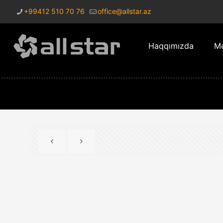
+99412 510 70 76
office@allstar.az
Haqqımızda
Mə