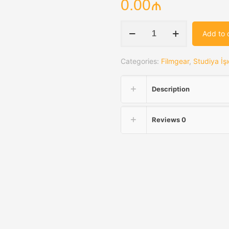
0.00
₼
Filmgear
Add to 
LED
Color
Categories:
Filmgear
,
Studiya İşı
Soft
Panel
Description
270
(Yoke
Mount)
Reviews
0
quantity