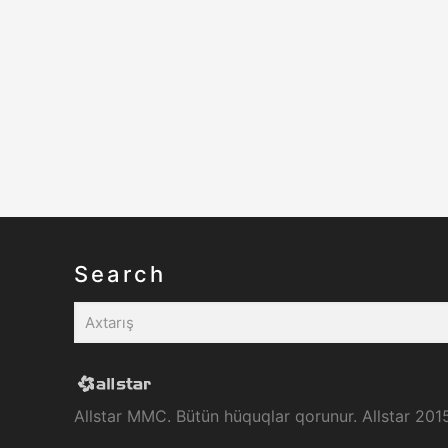
Search
Allstar MMC. Bütün hüquqlar qorunur. Allstar 201