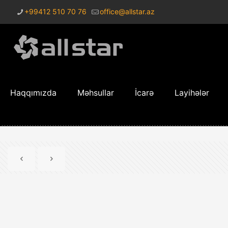
+99412 510 70 76
office@allstar.az
Haqqımızda
Məhsullar
İcarə
Layihələr