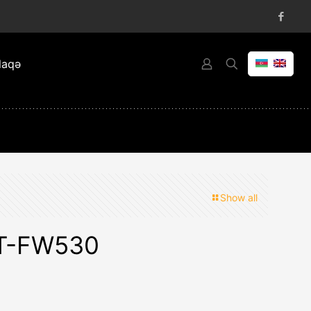
laqə
Show all
PT-FW530