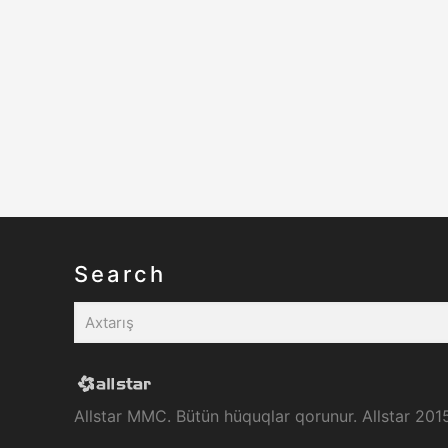
Search
Allstar MMC. Bütün hüquqlar qorunur. Allstar 201