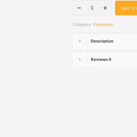
Panasonic
Add to 
PT-
FW530
Category:
Panasonic
quantity
Description
Reviews
0