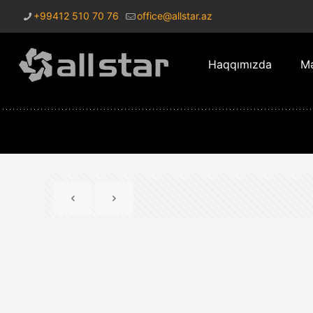
+99412 510 70 76
office@allstar.az
Haqqımızda
Mə