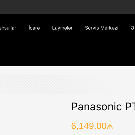
hsullar
İcarə
Layihələr
Servis Mərkəzi
Ə
Panasonic 
6,149.00
₼