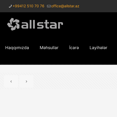
+99412 510 70 76
office@allstar.az
Haqqımızda
Məhsullar
İcarə
Layihələr