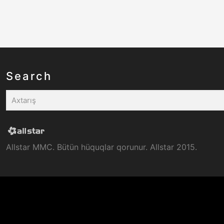
Search
Allstar MMC. Bütün hüquqlar qorunur. Allstar 2015.