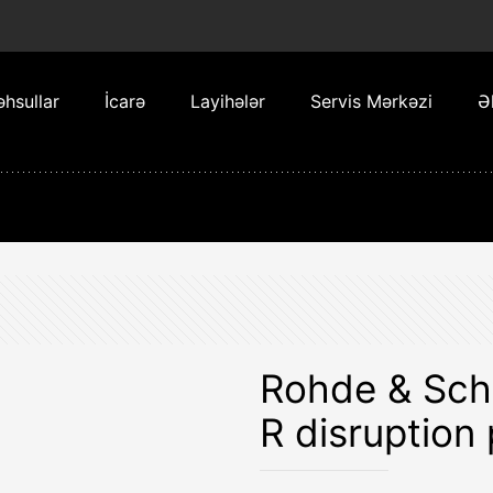
hsullar
İcarə
Layihələr
Servis Mərkəzi
Ə
Rohde & Sc
R disruption