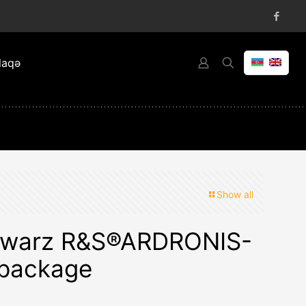
laqə
Show all
hwarz R&S®ARDRONIS-
 package