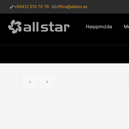
+99412 510 70 76
office@allstar.az
Haqqımızda
Mə