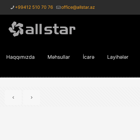
+99412 510 70 76
office@allstar.az
Haqqımızda
Məhsullar
İcarə
Layihələr