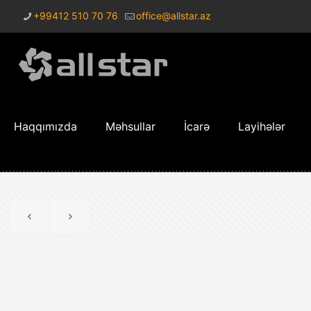
+99412 510 70 76
office@allstar.az
Haqqımızda
Məhsullar
İcarə
Layihələr