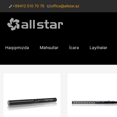
+99412 510 70 76
office@allstar.az
Haqqımızda
Məhsullar
İcarə
Layihələr