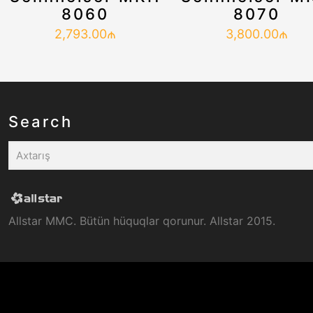
8060
8070
2,793.00
₼
3,800.00
₼
Search
Allstar MMC. Bütün hüquqlar qorunur. Allstar 2015.