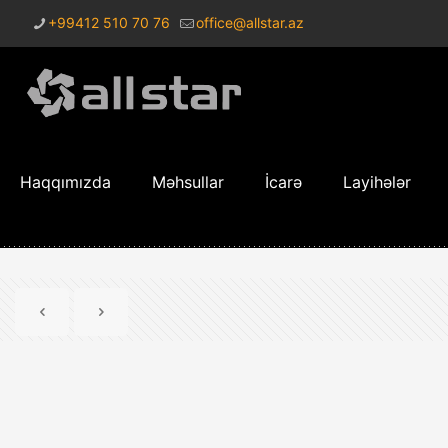
+99412 510 70 76
office@allstar.az
Haqqımızda
Məhsullar
İcarə
Layihələr