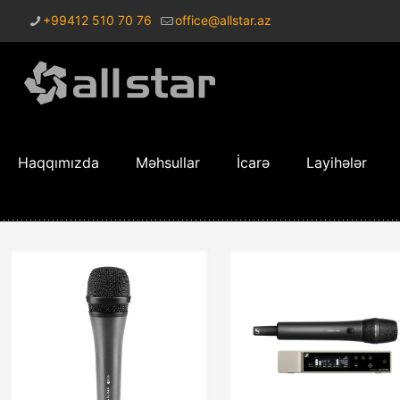
+99412 510 70 76
office@allstar.az
Haqqımızda
Məhsullar
İcarə
Layihələr