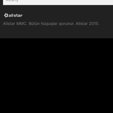
Allstar MMC. Bütün hüquqlar qorunur. Allstar 2015.