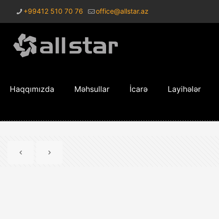
+99412 510 70 76
office@allstar.az
Haqqımızda
Məhsullar
İcarə
Layihələr