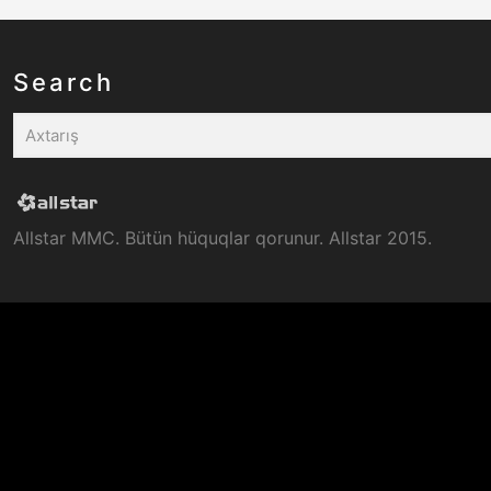
Search
Allstar MMC. Bütün hüquqlar qorunur. Allstar 2015.