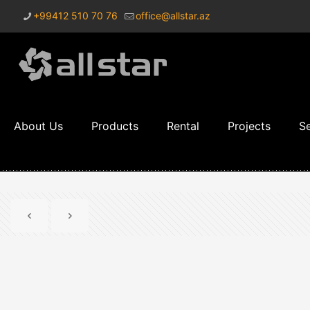
+99412 510 70 76
office@allstar.az
About Us
Products
Rental
Projects
Se