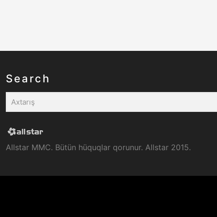
Search
Allstar MMC. Bütün hüquqlar qorunur. Allstar 2015.