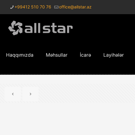
+99412 510 70 76
office@allstar.az
Haqqımızda
Məhsullar
İcarə
Layihələr