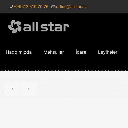
+99412 510 70 76
office@allstar.az
Haqqımızda
Məhsullar
İcarə
Layihələr