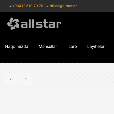
+99412 510 70 76
office@allstar.az
Haqqımızda
Məhsullar
İcarə
Layihələr