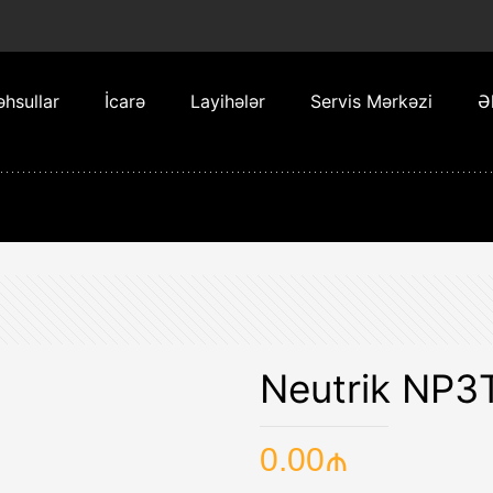
hsullar
İcarə
Layihələr
Servis Mərkəzi
Ə
Neutrik NP3
0.00
₼