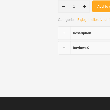
Neutrik
Add to 
NP3TT-
1-
Categories:
Bişləşdiricilər
,
Neutri
B
quantity
Description
Reviews
0