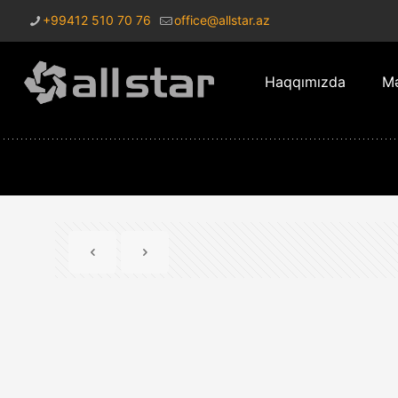
+99412 510 70 76
office@allstar.az
Haqqımızda
Mə