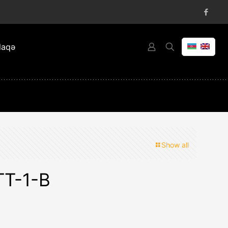
laqə
Show all
TT-1-B