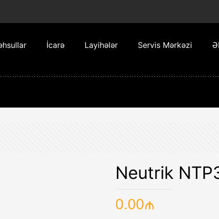
hsullar
İcarə
Layihələr
Servis Mərkəzi
Ə
Neutrik NTP
0.00
₼