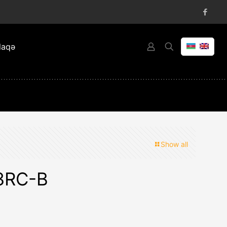
laqə
Show all
3RC-B