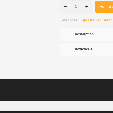
Neutrik
Add to 
NTP3RC-
B
Categories:
Bişləşdiricilər
,
Neutri
quantity
Description
Reviews
0