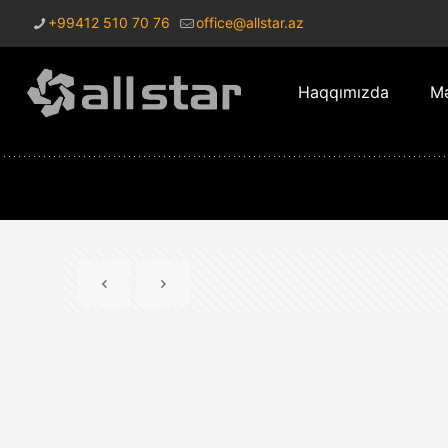
+99412 510 70 76
office@allstar.az
Haqqımızda
Mə