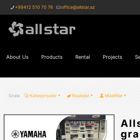
+99412 510 70 76
office@allstar.az
About Us
Products
Rental
Projects
Se
Sırala
Kateqoriyalar
Başlıqlar
Müəlliflər
All
gra