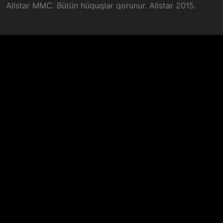
Allstar MMC. Bütün hüquqlar qorunur. Allstar 2015.