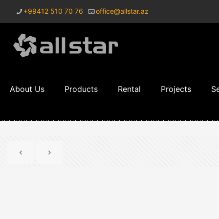
+99412 510 70 76
office@allstar.az
About Us
Products
Rental
Projects
Se