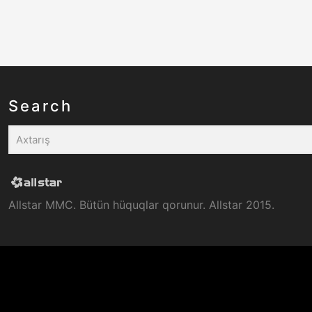
Search
Allstar MMC. Bütün hüquqlar qorunur. Allstar 2015.