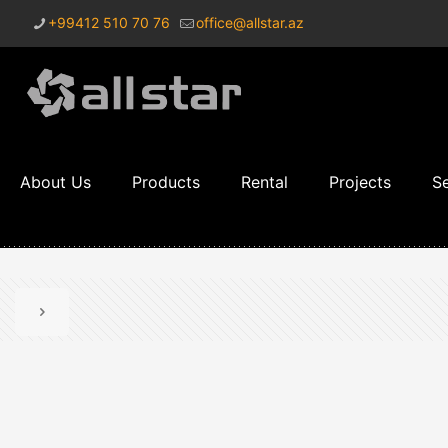
+99412 510 70 76
office@allstar.az
About Us
Products
Rental
Projects
Se