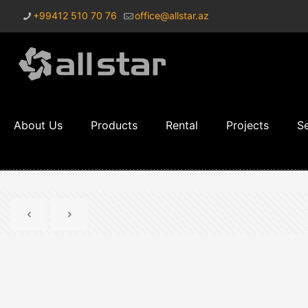
+99412 510 70 76
office@allstar.az
About Us
Products
Rental
Projects
Se