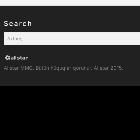
Search
Allstar MMC. Bütün hüquqlar qorunur. Allstar 2015.