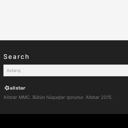
Search
Allstar MMC. Bütün hüquqlar qorunur. Allstar 2015.