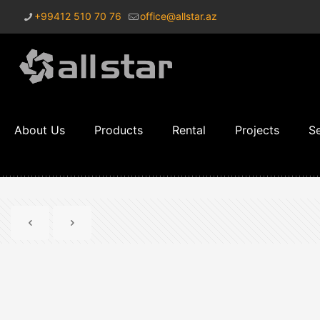
+99412 510 70 76
office@allstar.az
About Us
Products
Rental
Projects
Se