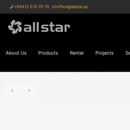
+99412 510 70 76
office@allstar.az
About Us
Products
Rental
Projects
Se