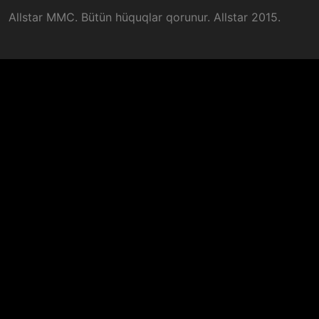
Allstar MMC. Bütün hüquqlar qorunur. Allstar 2015.