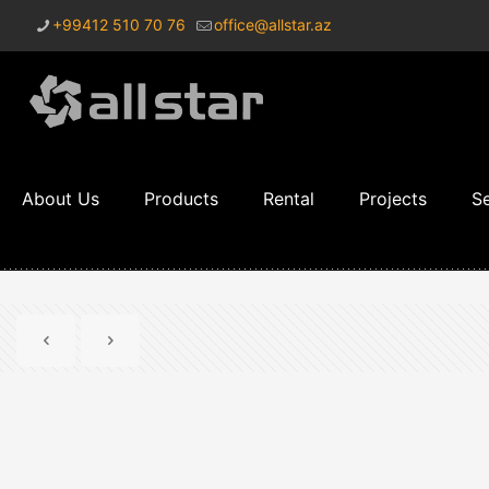
+99412 510 70 76
office@allstar.az
About Us
Products
Rental
Projects
Se