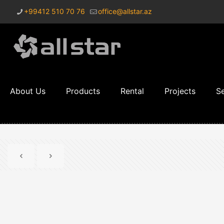
+99412 510 70 76
office@allstar.az
About Us
Products
Rental
Projects
Se