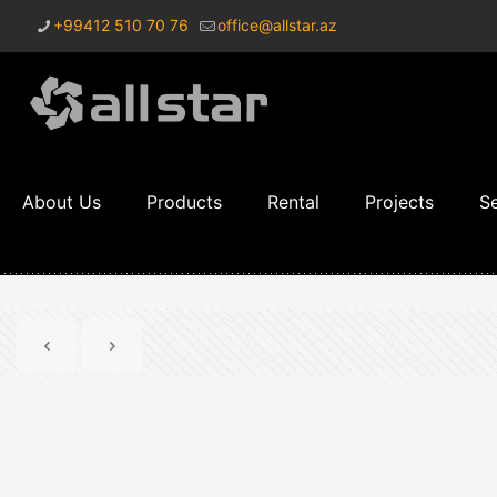
+99412 510 70 76
office@allstar.az
About Us
Products
Rental
Projects
Se