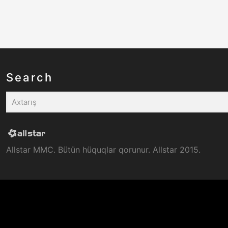
Search
Allstar MMC. Bütün hüquqlar qorunur. Allstar 2015.