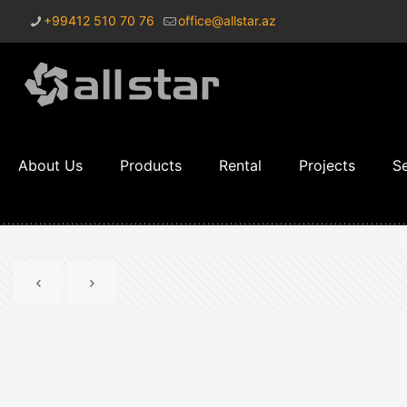
+99412 510 70 76
office@allstar.az
About Us
Products
Rental
Projects
Se