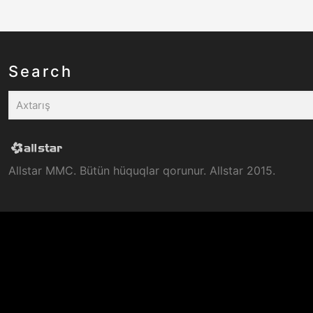
Search
Allstar MMC. Bütün hüquqlar qorunur. Allstar 2015.