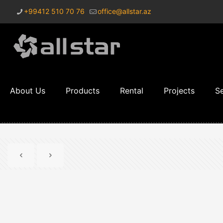
+99412 510 70 76
office@allstar.az
About Us
Products
Rental
Projects
Se