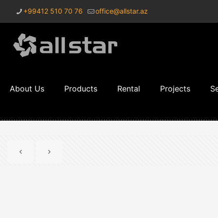
+99412 510 70 76
office@allstar.az
About Us
Products
Rental
Projects
Se