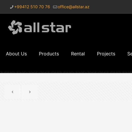
+99412 510 70 76
office@allstar.az
About Us
Products
Rental
Projects
Se