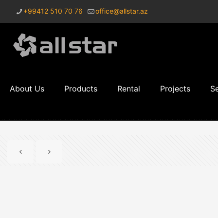
+99412 510 70 76
office@allstar.az
About Us
Products
Rental
Projects
Se