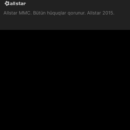
Allstar MMC. Bütün hüquqlar qorunur. Allstar 2015.