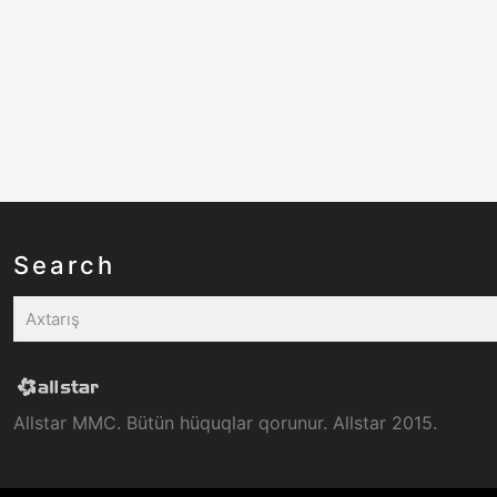
Search
Allstar MMC. Bütün hüquqlar qorunur. Allstar 2015.